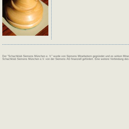
Der "Schachklub Siemens München e. V." wurde von Siemens Mitarbeitern gegründet und es wirken Mitarbe
Schachklub Siemens München e.V. von der Siemens AG finanziell gefördert. Eine weitere Verbindung des 